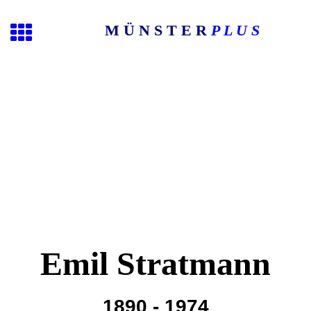
M Ü N S T E R
P L U S
Emil Stratmann
1890 - 1974