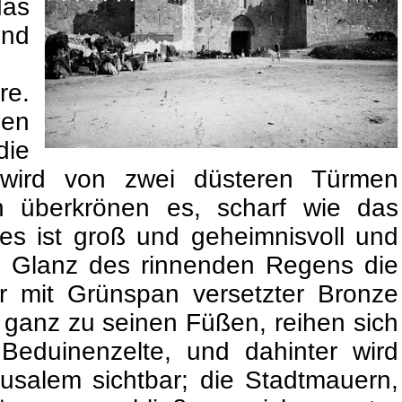
das
nd
re.
en
ie
wird von zwei düsteren Türmen
zen überkrönen es, scharf wie das
es ist groß und geheimnisvoll und
m Glanz des rinnenden Regens die
er mit Grünspan versetzter Bronze
ganz zu seinen Füßen, reihen sich
eduinenzelte, und dahinter wird
rusalem sichtbar; die Stadtmauern,