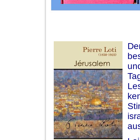
De
be
un
Ta
Le
ke
St
is
au