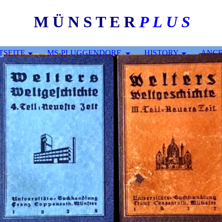
M Ü N S T E R
P L U S
TSEITE
MS-PLUGGENDORF
HISTORY
ANC