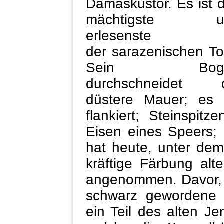
Damaskustor. Es ist 
mächtigste u
erlesenste
der sarazenischen To
Sein Bog
durchschneidet d
düstere Mauer; es 
flankiert; Steinspit
Eisen eines Speers; 
hat heute, unter de
kräftige Färbung alt
angenommen. Davor, 
schwarz gewordene B
ein Teil des alten Je