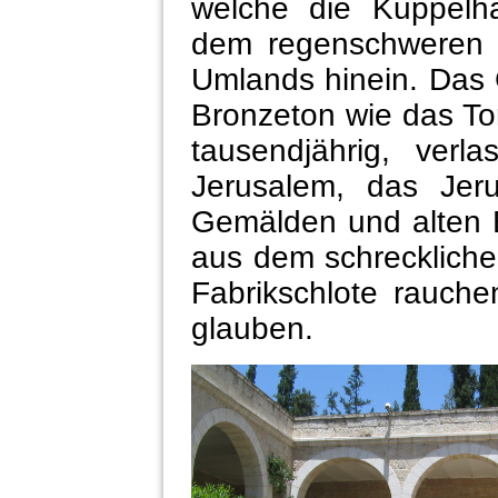
welche die Kuppelhä
dem regenschweren H
Umlands hinein. Das 
Bronzeton wie das To
tausendjährig, ver
Jerusalem, das Jer
Gemälden und alten 
aus dem schrecklich
Fabrikschlote rauche
glauben.