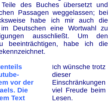
 Teile des Buches übersetzt und
ischen Passagen weggelassen; bei
ucksweise habe ich mir auch die
 im Deutschen eine Wortwahl zu
idigungen ausschließt. Um den
u beeinträchtigen, habe ich die
ekennzeichnet.
enteils
ch wünsche trotz
I
utube-
dieser
em vor der
Einschränkungen
aels. Die
viel Freude beim
dem Text
Lesen.