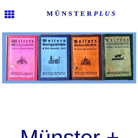
M Ü N S T E R
P L U S
Münster +